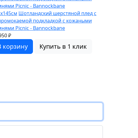
3x145см
Шотландский шерстяной плед с
промокаемой подкладкой с кожаными
нями Picnic - Bannockbane
950 ₽
В корзину
Купить в 1 клик