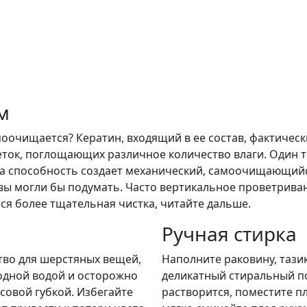
м
моочищается? Кератин, входящий в ее состав, фактичес
леток, поглощающих различное количество влаги. Один т
та способность создает механический, самоочищающийс
вы могли бы подумать. Часто вертикальное проветривани
ся более тщательная чистка, читайте дальше.
Ручная стирка
во для шерстяных вещей,
Наполните раковину, тази
одной водой и осторожно
деликатный стиральный п
рсовой губкой. Избегайте
растворится, поместите пл