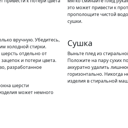
ет привести к потери цвета
мягко сминайте плед рукам
это может привести к про
прополощите чистой водой
сушки.
лько вручную. Убедитесь,
Сушка
им холодной стирки.
 шерсть отдельно от
Выньте плед из стирально
 зацепок и потери цвета.
Положите на пару сухих по
во, разработанное
аккуратно удалить лишнюю
горизонтально. Никогда н
изделия в стиральной маш
локна шерсти
 изделия может немного