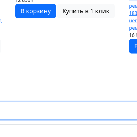
12 890 ₽
В корзину
Купить в 1 клик
18
д
не
рем
16 